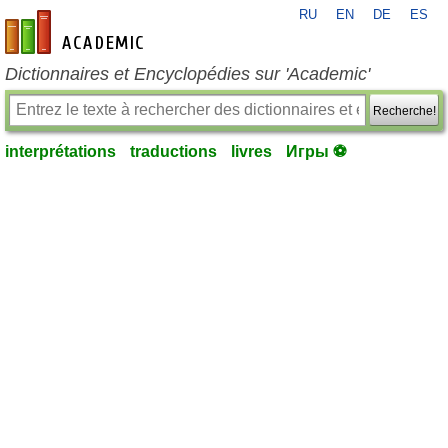
RU
EN
DE
ES
fr-academic.com
Dictionnaires et Encyclopédies sur 'Academic'
Recherche!
interprétations
traductions
livres
Игры ⚽