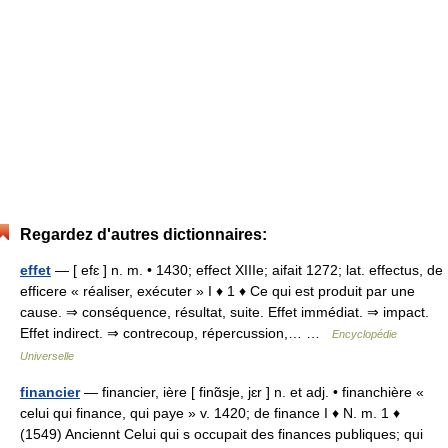
Regardez d'autres dictionnaires:
effet
— [ efɛ ] n. m. • 1430; effect XIIIe; aifait 1272; lat. effectus, de
efficere « réaliser, exécuter » I ♦ 1 ♦ Ce qui est produit par une
cause. ⇒ conséquence, résultat, suite. Effet immédiat. ⇒ impact.
Effet indirect. ⇒ contrecoup, répercussion,… …
Encyclopédie
Universelle
financier
— financier, ière [ finɑ̃sje, jɛr ] n. et adj. • financhière «
celui qui finance, qui paye » v. 1420; de finance I ♦ N. m. 1 ♦
(1549) Anciennt Celui qui s occupait des finances publiques; qui