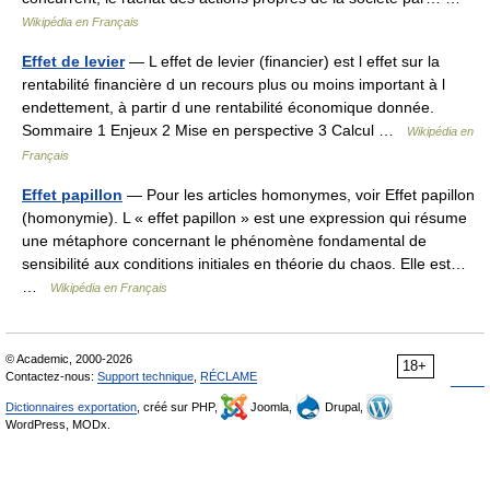
Wikipédia en Français
Effet de levier
— L effet de levier (financier) est l effet sur la
rentabilité financière d un recours plus ou moins important à l
endettement, à partir d une rentabilité économique donnée.
Sommaire 1 Enjeux 2 Mise en perspective 3 Calcul …
Wikipédia en
Français
Effet papillon
— Pour les articles homonymes, voir Effet papillon
(homonymie). L « effet papillon » est une expression qui résume
une métaphore concernant le phénomène fondamental de
sensibilité aux conditions initiales en théorie du chaos. Elle est…
…
Wikipédia en Français
© Academic, 2000-2026
18+
Contactez-nous:
Support technique
,
RÉCLAME
Dictionnaires exportation
, créé sur PHP,
Joomla,
Drupal,
WordPress, MODx.